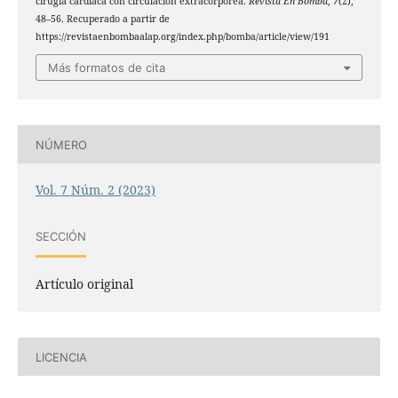
cirugía cardiaca con circulación extracorpórea.
Revista En Bomba
,
7
(2),
48–56. Recuperado a partir de
https://revistaenbombaalap.org/index.php/bomba/article/view/191
Más formatos de cita
NÚMERO
Vol. 7 Núm. 2 (2023)
SECCIÓN
Artículo original
LICENCIA